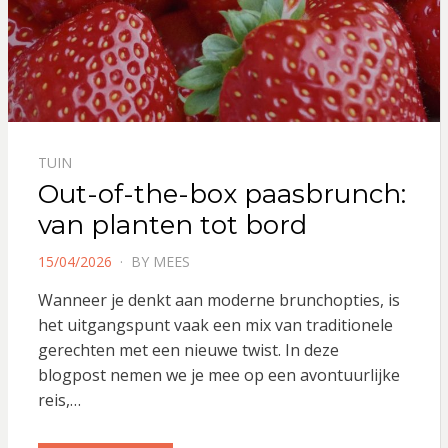
TUIN
Out-of-the-box paasbrunch:
van planten tot bord
POSTED
15/04/2026
BY
MEES
ON
Wanneer je denkt aan moderne brunchopties, is
het uitgangspunt vaak een mix van traditionele
gerechten met een nieuwe twist. In deze
blogpost nemen we je mee op een avontuurlijke
reis,…