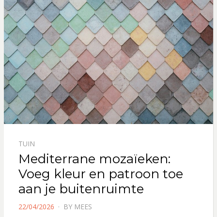
TUIN
Mediterrane mozaïeken:
Voeg kleur en patroon toe
aan je buitenruimte
POSTED
22/04/2026
BY
MEES
ON