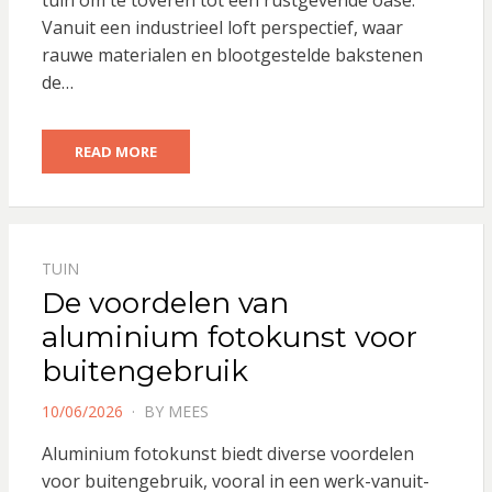
tuin om te toveren tot een rustgevende oase.
Vanuit een industrieel loft perspectief, waar
rauwe materialen en blootgestelde bakstenen
de…
READ MORE
TUIN
De voordelen van
aluminium fotokunst voor
buitengebruik
POSTED
10/06/2026
BY
MEES
ON
Aluminium fotokunst biedt diverse voordelen
voor buitengebruik, vooral in een werk-vanuit-