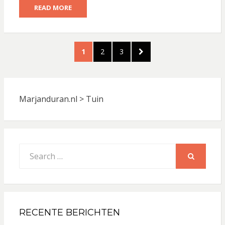
READ MORE
Berichten
PAGE
PAGE
PAGE
NEXT
1
2
3
paginering
PAGE
Marjanduran.nl
>
Tuin
Search
for:
SEARCH
RECENTE BERICHTEN