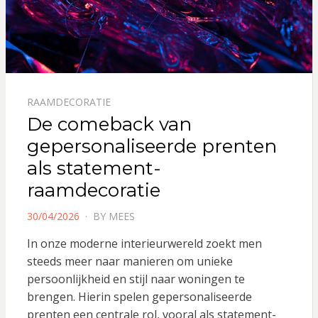
RAAMDECORATIE
De comeback van
gepersonaliseerde prenten
als statement-
raamdecoratie
POSTED
30/04/2026
BY
MEES
ON
In onze moderne interieurwereld zoekt men
steeds meer naar manieren om unieke
persoonlijkheid en stijl naar woningen te
brengen. Hierin spelen gepersonaliseerde
prenten een centrale rol, vooral als statement-