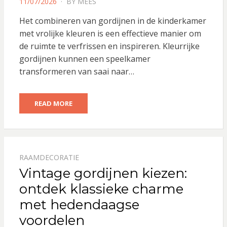
POSTED
11/07/2026
BY
MEES
ON
Het combineren van gordijnen in de kinderkamer
met vrolijke kleuren is een effectieve manier om
de ruimte te verfrissen en inspireren. Kleurrijke
gordijnen kunnen een speelkamer
transformeren van saai naar…
READ MORE
RAAMDECORATIE
Vintage gordijnen kiezen:
ontdek klassieke charme
met hedendaagse
voordelen