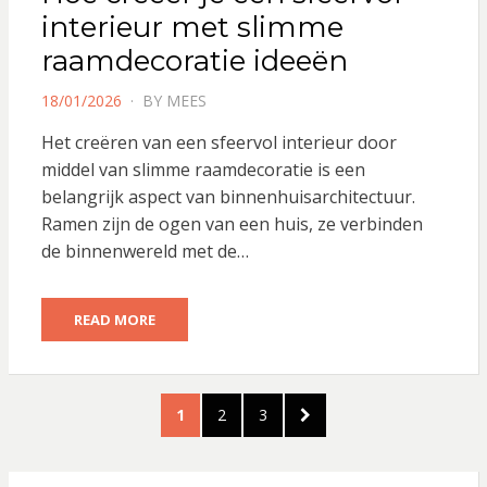
interieur met slimme
raamdecoratie ideeën
POSTED
18/01/2026
BY
MEES
ON
Het creëren van een sfeervol interieur door
middel van slimme raamdecoratie is een
belangrijk aspect van binnenhuisarchitectuur.
Ramen zijn de ogen van een huis, ze verbinden
de binnenwereld met de…
READ MORE
Berichten
PAGE
PAGE
PAGE
NEXT
1
2
3
paginering
PAGE