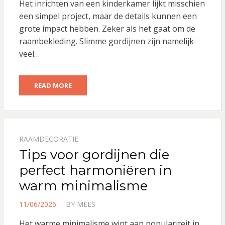
Het inrichten van een kinderkamer lijkt misschien
een simpel project, maar de details kunnen een
grote impact hebben. Zeker als het gaat om de
raambekleding. Slimme gordijnen zijn namelijk
veel…
READ MORE
RAAMDECORATIE
Tips voor gordijnen die
perfect harmoniëren in
warm minimalisme
POSTED
11/06/2026
BY
MEES
ON
Het warme minimalisme wint aan populariteit in