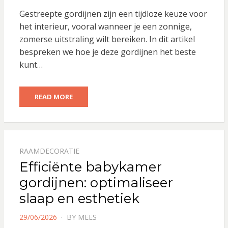
ON
Gestreepte gordijnen zijn een tijdloze keuze voor
het interieur, vooral wanneer je een zonnige,
zomerse uitstraling wilt bereiken. In dit artikel
bespreken we hoe je deze gordijnen het beste
kunt…
READ MORE
RAAMDECORATIE
Efficiënte babykamer
gordijnen: optimaliseer
slaap en esthetiek
POSTED
29/06/2026
BY
MEES
ON