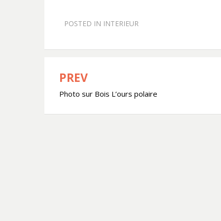
POSTED IN
INTERIEUR
PREV
Bericht
Photo sur Bois L’ours polaire
navigatie