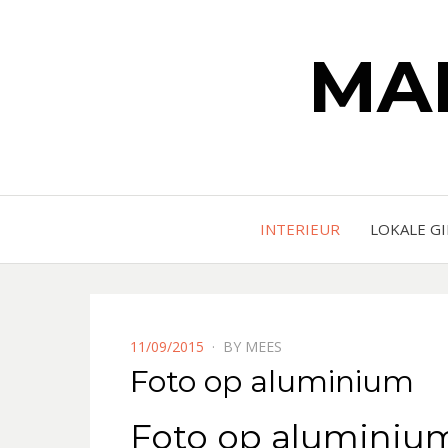
MA
INTERIEUR
LOKALE G
POSTED
11/09/2015
BY
MEES
ON
Foto op aluminium
Foto op aluminiu