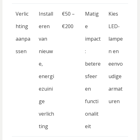
Verlic
Install
€50 –
Matig
Kies
hting
eren
€200
e
LED-
aanpa
van
impact
lampe
ssen
nieuw
:
n en
e,
betere
eenvo
energi
sfeer
udige
ezuini
en
armat
ge
functi
uren
verlich
onalit
ting
eit