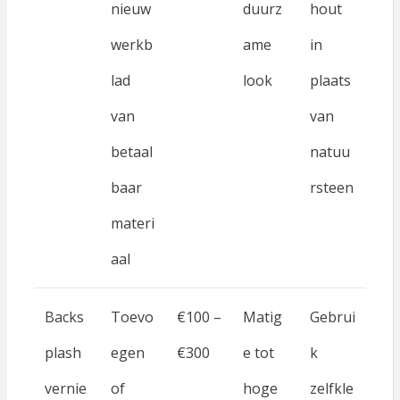
nieuw
duurz
hout
werkb
ame
in
lad
look
plaats
van
van
betaal
natuu
baar
rsteen
materi
aal
Backs
Toevo
€100 –
Matig
Gebrui
plash
egen
€300
e tot
k
vernie
of
hoge
zelfkle