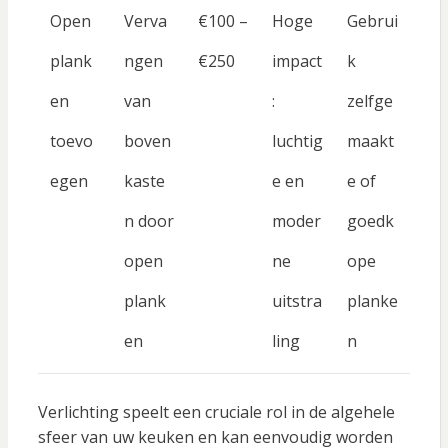
Open
Verva
€100 –
Hoge
Gebrui
plank
ngen
€250
impact
k
en
van
:
zelfge
toevo
boven
luchtig
maakt
egen
kaste
e en
e of
n door
moder
goedk
open
ne
ope
plank
uitstra
planke
en
ling
n
Verlichting speelt een cruciale rol in de algehele
sfeer van uw keuken en kan eenvoudig worden