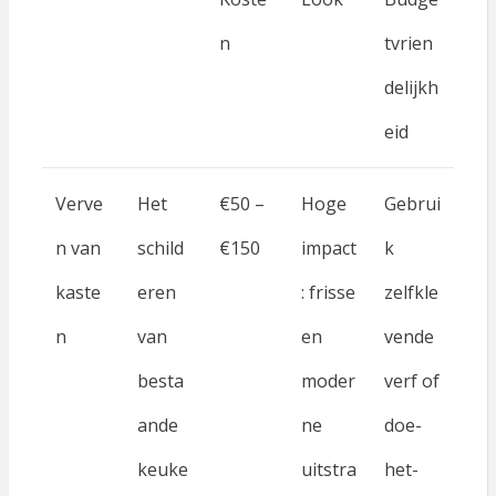
n
tvrien
delijkh
eid
Verve
Het
€50 –
Hoge
Gebrui
n van
schild
€150
impact
k
kaste
eren
: frisse
zelfkle
n
van
en
vende
besta
moder
verf of
ande
ne
doe-
keuke
uitstra
het-