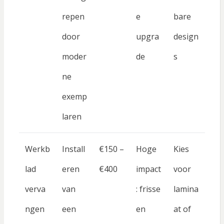
repen
e
bare
door
upgra
design
moder
de
s
ne
exemp
laren
Werkb
Install
€150 –
Hoge
Kies
lad
eren
€400
impact
voor
verva
van
: frisse
lamina
ngen
een
en
at of