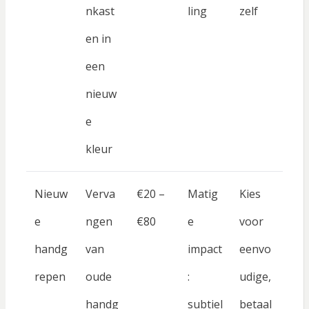
nkast
ling
zelf
en in
een
nieuw
e
kleur
Nieuw
Verva
€20 –
Matig
Kies
e
ngen
€80
e
voor
handg
van
impact
eenvo
repen
oude
:
udige,
handg
subtiel
betaal