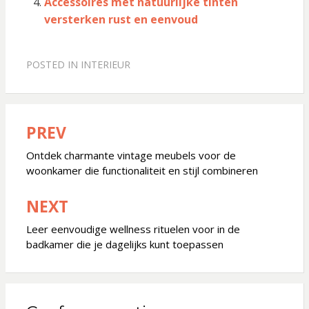
Accessoires met natuurlijke tinten
versterken rust en eenvoud
POSTED IN
INTERIEUR
PREV
Bericht
navigatie
Ontdek charmante vintage meubels voor de
woonkamer die functionaliteit en stijl combineren
NEXT
Leer eenvoudige wellness rituelen voor in de
badkamer die je dagelijks kunt toepassen