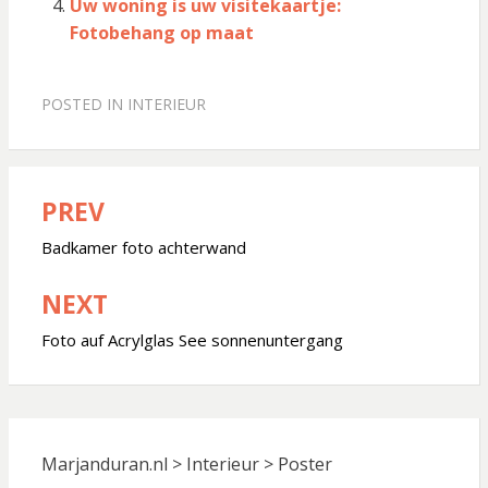
Uw woning is uw visitekaartje:
Fotobehang op maat
POSTED IN
INTERIEUR
PREV
Bericht
navigatie
Badkamer foto achterwand
NEXT
Foto auf Acrylglas See sonnenuntergang
Marjanduran.nl
>
Interieur
>
Poster