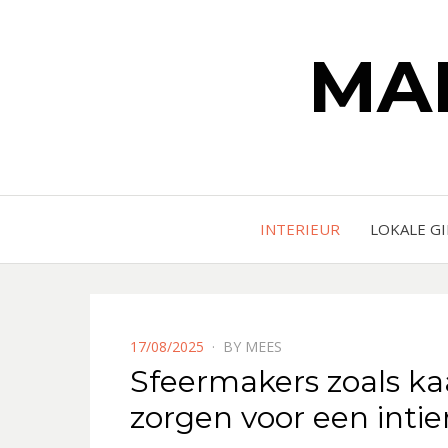
MA
INTERIEUR
LOKALE G
POSTED
17/08/2025
BY
MEES
ON
Sfeermakers zoals k
zorgen voor een inti