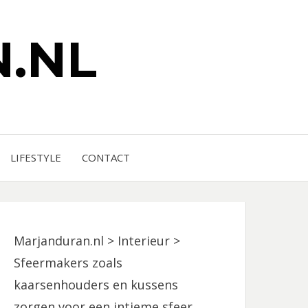
.NL
LIFESTYLE
CONTACT
Marjanduran.nl
>
Interieur
>
Sfeermakers zoals
kaarsenhouders en kussens
zorgen voor een intieme sfeer