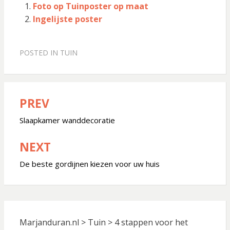
Foto op Tuinposter op maat
Ingelijste poster
POSTED IN
TUIN
PREV
Bericht
navigatie
Slaapkamer wanddecoratie
NEXT
De beste gordijnen kiezen voor uw huis
Marjanduran.nl
>
Tuin
>
4 stappen voor het