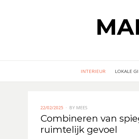
MA
INTERIEUR
LOKALE G
POSTED
22/02/2025
BY
MEES
ON
Combineren van spieg
ruimtelijk gevoel