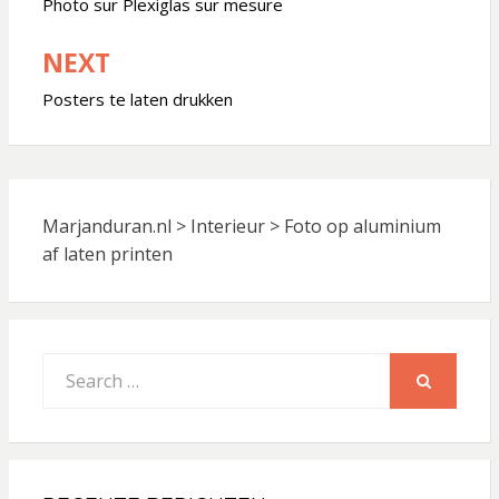
navigatie
Photo sur Plexiglas sur mesure
NEXT
Posters te laten drukken
Marjanduran.nl
>
Interieur
>
Foto op aluminium
af laten printen
Search
for:
SEARCH