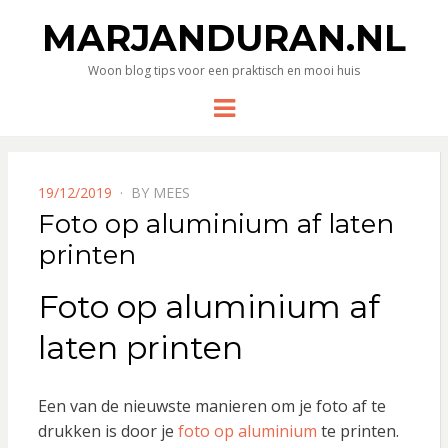
MARJANDURAN.NL
Woon blog tips voor een praktisch en mooi huis
Menu
POSTED
19/12/2019
BY
MEES
ON
Foto op aluminium af laten
printen
Foto op aluminium af
laten printen
Een van de nieuwste manieren om je foto af te
drukken is door je
foto op aluminium
te printen.