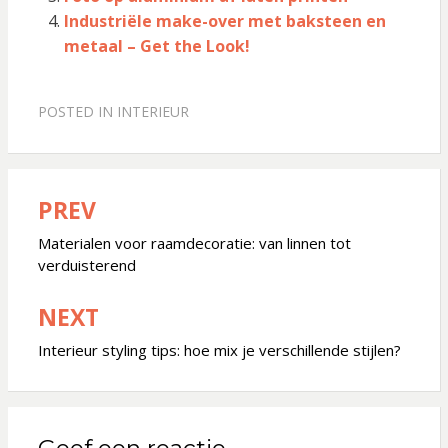
Industriële make-over met baksteen en
metaal – Get the Look!
POSTED IN
INTERIEUR
PREV
Bericht
navigatie
Materialen voor raamdecoratie: van linnen tot
verduisterend
NEXT
Interieur styling tips: hoe mix je verschillende stijlen?
Geef een reactie