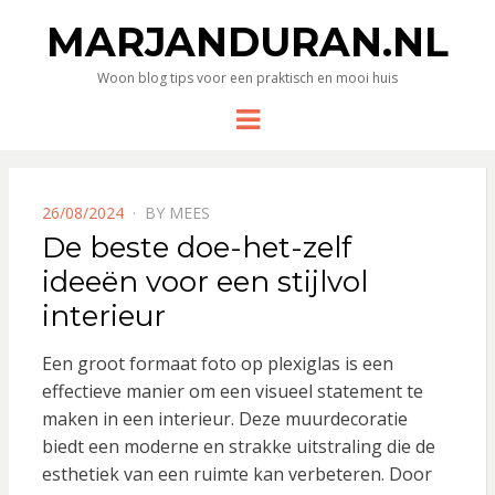
MARJANDURAN.NL
Woon blog tips voor een praktisch en mooi huis
Menu
POSTED
26/08/2024
BY
MEES
ON
De beste doe-het-zelf
ideeën voor een stijlvol
interieur
Een groot formaat foto op plexiglas is een
effectieve manier om een visueel statement te
maken in een interieur. Deze muurdecoratie
biedt een moderne en strakke uitstraling die de
esthetiek van een ruimte kan verbeteren. Door