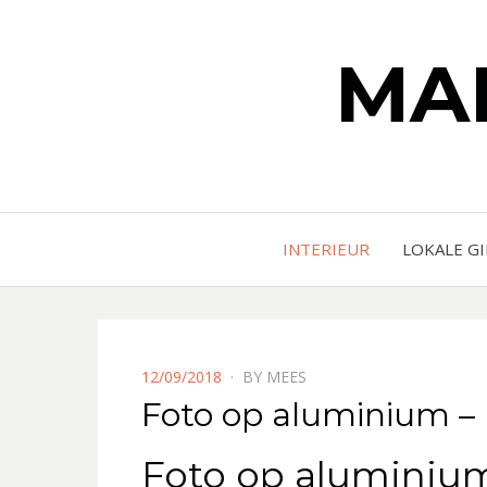
MA
INTERIEUR
LOKALE G
POSTED
12/09/2018
BY
MEES
ON
Foto op aluminium –
Foto op aluminium