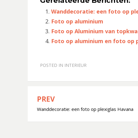
Gerelateerde Berichten:
Wanddecoratie: een foto op pl
Foto op aluminium
Foto op Aluminium van topkwal
Foto op aluminium en foto op p
POSTED IN
INTERIEUR
PREV
Bericht
Wanddecoratie: een foto op plexiglas Havana
navigatie