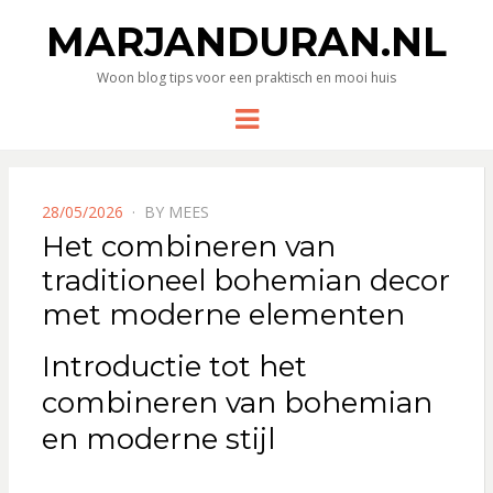
MARJANDURAN.NL
Woon blog tips voor een praktisch en mooi huis
Menu
POSTED
28/05/2026
BY
MEES
ON
Het combineren van
traditioneel bohemian decor
met moderne elementen
Introductie tot het
combineren van bohemian
en moderne stijl