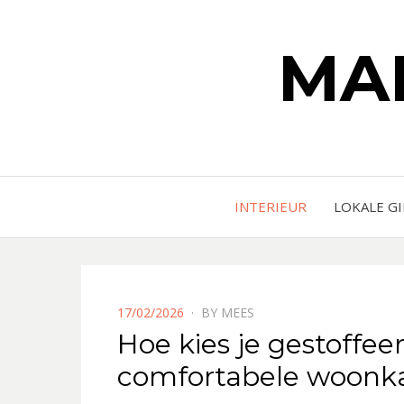
MA
INTERIEUR
LOKALE G
POSTED
17/02/2026
BY
MEES
ON
Hoe kies je gestoffe
comfortabele woon