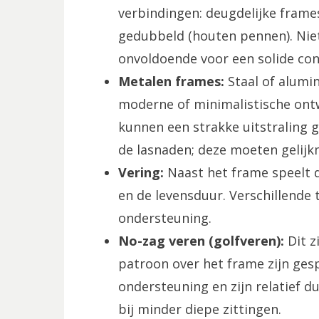
verbindingen: deugdelijke frames
gedubbeld (houten pennen). Nietj
onvoldoende voor een solide con
Metalen frames:
Staal of alumi
moderne of minimalistische ontw
kunnen een strakke uitstraling g
de lasnaden; deze moeten gelijkm
Vering:
Naast het frame speelt de
en de levensduur. Verschillende
ondersteuning.
No-zag veren (golfveren):
Dit z
patroon over het frame zijn ges
ondersteuning en zijn relatief 
bij minder diepe zittingen.