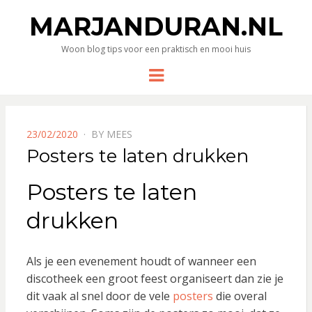
MARJANDURAN.NL
Woon blog tips voor een praktisch en mooi huis
Menu
POSTED
23/02/2020
BY
MEES
ON
Posters te laten drukken
Posters te laten
drukken
Als je een evenement houdt of wanneer een
discotheek een groot feest organiseert dan zie je
dit vaak al snel door de vele
posters
die overal