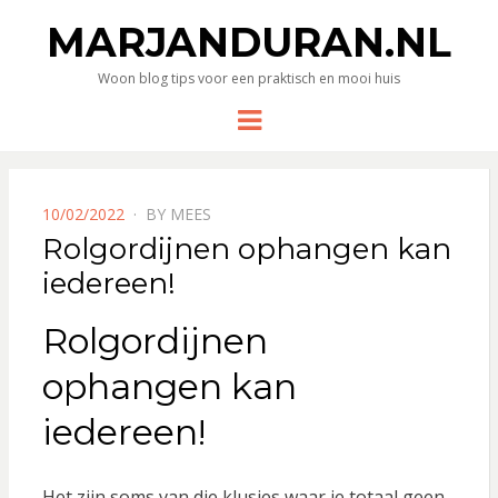
MARJANDURAN.NL
Woon blog tips voor een praktisch en mooi huis
Menu
POSTED
10/02/2022
BY
MEES
ON
Rolgordijnen ophangen kan
iedereen!
Rolgordijnen
ophangen kan
iedereen!
Het zijn soms van die klusjes waar je totaal geen